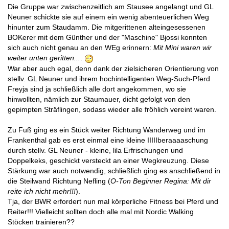
Die Gruppe war zwischenzeitlich am Stausee angelangt und GL
Neuner schickte sie auf einem ein wenig abenteuerlichen Weg
hinunter zum Staudamm. Die mitgerittenen alteingesessenen
BOKerer mit dem Günther und der "Maschine" Bjossi konnten
sich auch nicht genau an den WEg erinnern:
Mit Mini waren wir
weiter unten geritten...
.
War aber auch egal, denn dank der zielsicheren Orientierung von
stellv. GL Neuner und ihrem hochintelligenten Weg-Such-Pferd
Freyja sind ja schließlich alle dort angekommen, wo sie
hinwollten, nämlich zur Staumauer, dicht gefolgt von den
gepimpten Sträflingen, sodass wieder alle fröhlich vereint waren.
Zu Fuß ging es ein Stück weiter Richtung Wanderweg und im
Frankenthal gab es erst einmal eine kleine IIIIIberaaaaschung
durch stellv. GL Neuner - kleine, lila Erfrischungen und
Doppelkeks, geschickt versteckt an einer Wegkreuzung. Diese
Stärkung war auch notwendig, schließlich ging es anschließend in
die Steilwand Richtung Nefling (
O-Ton Beginner
Regina: Mit dir
reite ich nicht mehr!!!
).
Tja, der BWR erfordert nun mal körperliche Fitness bei Pferd und
Reiter!!! Vielleicht sollten doch alle mal mit Nordic Walking
Stöcken trainieren??