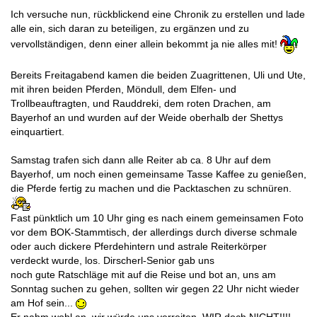
Ich versuche nun, rückblickend eine Chronik zu erstellen und lade
alle ein, sich daran zu beteiligen, zu ergänzen und zu
vervollständigen, denn einer allein bekommt ja nie alles mit!
Bereits Freitagabend kamen die beiden Zuagrittenen, Uli und Ute,
mit ihren beiden Pferden, Möndull, dem Elfen- und
Trollbeauftragten, und Rauddreki, dem roten Drachen, am
Bayerhof an und wurden auf der Weide oberhalb der Shettys
einquartiert.
Samstag trafen sich dann alle Reiter ab ca. 8 Uhr auf dem
Bayerhof, um noch einen gemeinsame Tasse Kaffee zu genießen,
die Pferde fertig zu machen und die Packtaschen zu schnüren.
Fast pünktlich um 10 Uhr ging es nach einem gemeinsamen Foto
vor dem BOK-Stammtisch, der allerdings durch diverse schmale
oder auch dickere Pferdehintern und astrale Reiterkörper
verdeckt wurde, los. Dirscherl-Senior gab uns
noch gute Ratschläge mit auf die Reise und bot an, uns am
Sonntag suchen zu gehen, sollten wir gegen 22 Uhr nicht wieder
am Hof sein...
Er nahm wohl an, wir würde uns verreiten. WIR doch NICHT!!!!