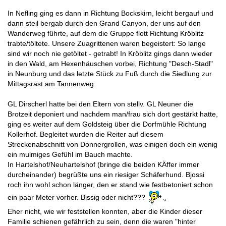
In Nefling ging es dann in Richtung Bockskirn, leicht bergauf und
dann steil bergab durch den Grand Canyon, der uns auf den
Wanderweg führte, auf dem die Gruppe flott Richtung Kröblitz
trabte/töltete. Unsere Zuagrittenen waren begeistert: So lange
sind wir noch nie getöltet - getrabt! In Kröblitz gings dann wieder
in den Wald, am Hexenhäuschen vorbei, Richtung "Desch-Stadl"
in Neunburg und das letzte Stück zu Fuß durch die Siedlung zur
Mittagsrast am Tannenweg.
GL Dirscherl hatte bei den Eltern von stellv. GL Neuner die
Brotzeit deponiert und nachdem man/frau sich dort gestärkt hatte,
ging es weiter auf dem Goldsteig über die Dorfmühle Richtung
Kollerhof. Begleitet wurden die Reiter auf diesem
Streckenabschnitt von Donnergrollen, was einigen doch ein wenig
ein mulmiges Gefühl im Bauch machte.
In Hartelshof/Neuhartelshof (bringe die beiden KÄffer immer
durcheinander) begrüßte uns ein riesiger Schäferhund. Bjossi
roch ihn wohl schon länger, den er stand wie festbetoniert schon
ein paar Meter vorher. Bissig oder nicht???
Eher nicht, wie wir feststellen konnten, aber die Kinder dieser
Familie schienen gefährlich zu sein, denn die waren "hinter