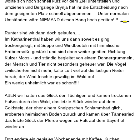
wollte sich noch schnell kurz vor dem Ziel unterstellen und
umziehen und Bergziege Brynja hat ihr die Entscheidung nach
dem geeigneten Platz schnell abgenommen.... Unter normalen
Umständen wäre NIEMAND diesen Hang hoch geritten!!!!
Runter sind wir dann doch gelaufen....
Im Katharinenthal haben wir uns dann soweit es ging
trockengelegt, mit Suppe und Windbeuteln mit himmlischer
Erdbeersoße gestärkt und sind dann weiter geritten Richtung
Kulzer Moos - und ständig begleitet von einem Donnergrummeln,
der Mensch und Tier nicht besonders geheuer war. Die Vögel
zwitscherten nicht mehr, kalte Luft viel auf die lustigen Reiter
herab, der Wind frischte gewaltig im Wald auf.....
Ein wenig unheimlich war es schon!!!!
ABER wir hatten das Glück der Tüchtigen und kamen trockenen
Fußes durch den Wald, das letzte Stück wieder auf dem
Goldsteig, der eher einem Kneippschen Schlammbad glich,
eroberten heimischen Boden zurück und kamen über Tännesried
das letzte Stück der Pferde wegen zu Fuß auf dem Bayerhof
wieder an.
Dort endete ein geniales Wochenende mit Kaffee, Kuchen