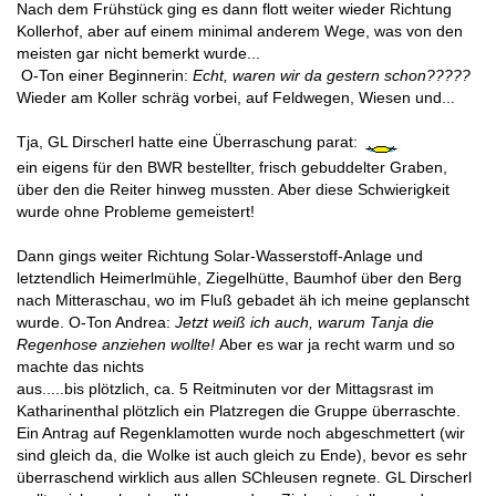
Nach dem Frühstück ging es dann flott weiter wieder Richtung
Kollerhof, aber auf einem minimal anderem Wege, was von den
meisten gar nicht bemerkt wurde...
O-Ton einer Beginnerin:
Echt, waren wir da gestern schon?????
Wieder am Koller schräg vorbei, auf Feldwegen, Wiesen und...
Tja, GL Dirscherl hatte eine Überraschung parat:
ein eigens für den BWR bestellter, frisch gebuddelter Graben,
über den die Reiter hinweg mussten. Aber diese Schwierigkeit
wurde ohne Probleme gemeistert!
Dann gings weiter Richtung Solar-Wasserstoff-Anlage und
letztendlich Heimerlmühle, Ziegelhütte, Baumhof über den Berg
nach Mitteraschau, wo im Fluß gebadet äh ich meine geplanscht
wurde. O-Ton Andrea:
Jetzt weiß ich auch, warum Tanja die
Regenhose anziehen wollte!
Aber es war ja recht warm und so
machte das nichts
aus.....bis plötzlich, ca. 5 Reitminuten vor der Mittagsrast im
Katharinenthal plötzlich ein Platzregen die Gruppe überraschte.
Ein Antrag auf Regenklamotten wurde noch abgeschmettert (wir
sind gleich da, die Wolke ist auch gleich zu Ende), bevor es sehr
überraschend wirklich aus allen SChleusen regnete. GL Dirscherl