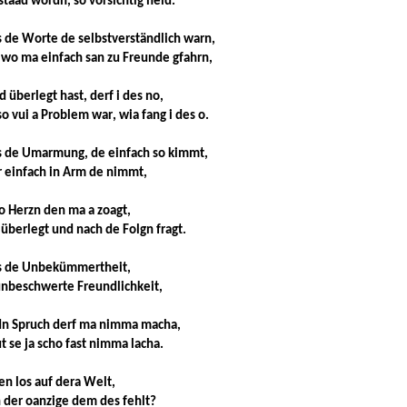
 staad wordn, so vorsichtig heid.
s de Worte de selbstverständlich warn,
 wo ma einfach san zu Freunde gfahrn,
 überlegt hast, derf i des no,
o vui a Problem war, wia fang i des o.
s de Umarmung, de einfach so kimmt,
 einfach in Arm de nimmt,
vo Herzn den ma a zoagt,
überlegt und nach de Folgn fragt.
ss de Unbekümmertheit,
nbeschwerte Freundlichkeit,
dn Spruch derf ma nimma macha,
t se ja scho fast nimma lacha.
en los auf dera Welt,
n der oanzige dem des fehlt?