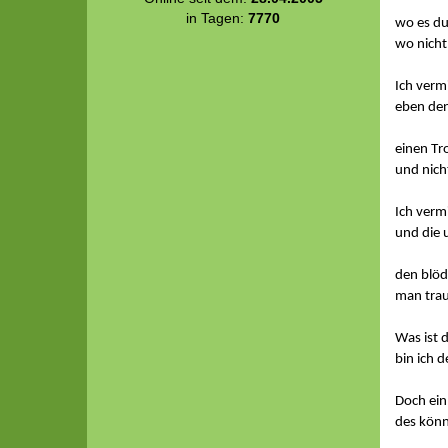
in Tagen:
7770
wo es du 
wo nicht 
Ich verm
eben den
einen Tr
und nich
Ich verm
und die 
den blöd
man traut
Was ist d
bin ich d
Doch ein
des könn