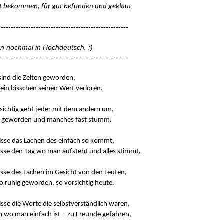
t bekommen, für gut befunden und geklaut
----------------------------------------------------
n nochmal in Hochdeutsch. :)
----------------------------------------------------
sind die Zeiten geworden,
t ein bisschen seinen Wert verloren.
sichtig geht jeder mit dem andern um,
t es geworden und manches fast stumm.
isse das Lachen des einfach so kommt,
isse den Tag wo man aufsteht und alles stimmt,
isse des Lachen im Gesicht von den Leuten,
 so ruhig geworden, so vorsichtig heute.
isse die Worte die selbstverständlich waren,
en wo man einfach ist - zu Freunde gefahren,