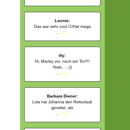
Leonie:
Das war sehr cool 👍🏻Hat mega
...
mehr
illy:
Hi, Marley vor, noch ein Tor!!!!
Yeah... ;-))
...
mehr
Barbara Diener:
Lola hat Johanna den Reiturlaub
gerettet, als
...
mehr