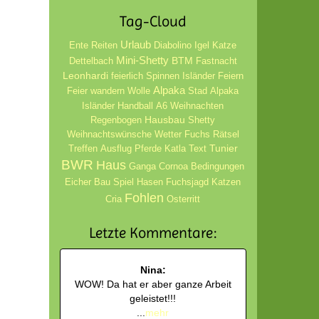
Tag-Cloud
Urlaub
Ente
Reiten
Diabolino
Igel
Katze
Mini-Shetty
BTM
Dettelbach
Fastnacht
Leonhardi
feierlich
Spinnen
Isländer
Feiern
Alpaka
Feier
wandern
Wolle
Stad
Alpaka
Isländer
Handball
A6
Weihnachten
Hausbau
Regenbogen
Shetty
Weihnachtswünsche
Wetter
Fuchs
Rätsel
Tunier
Treffen
Ausflug
Pferde
Katla
Text
BWR
Haus
Ganga
Cornoa Bedingungen
Eicher
Bau
Spiel
Hasen
Fuchsjagd
Katzen
Fohlen
Cria
Osterritt
Letzte Kommentare:
Nina:
WOW! Da hat er aber ganze Arbeit
geleistet!!!
...
mehr