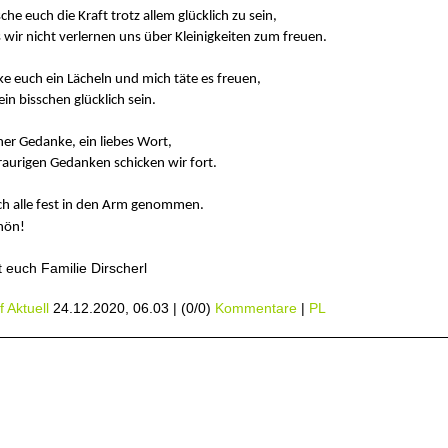
he euch die Kraft trotz allem glücklich zu sein,
 wir nicht verlernen uns über Kleinigkeiten zum freuen.
ke euch ein Lächeln und mich täte es freuen,
 ein bisschen glücklich sein.
ner Gedanke, ein liebes Wort,
raurigen Gedanken schicken wir fort.
ch alle fest in den Arm genommen.
chön!
euch Familie Dirscherl
 Aktuell
24.12.2020, 06.03
|
(0/0)
Kommentare
|
PL