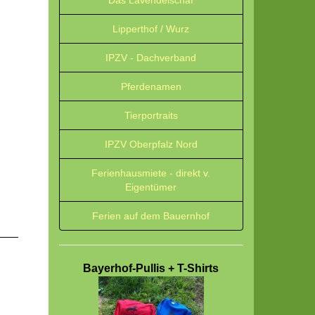
Das Lavendelschaf
Lipperthof / Wurz
IPZV - Dachverband
Pferdenamen
Tierportraits
IPZV Oberpfalz Nord
Ferienhausmiete - direkt v.
Eigentümer
Ferien auf dem Bauernhof
Bayerhof-Pullis + T-Shirts