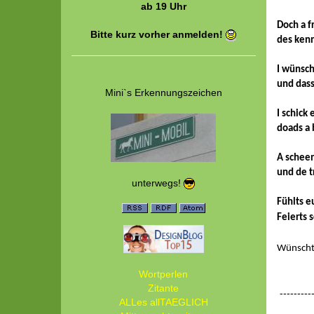
ab 19 Uhr
Doch a f
Bitte kurz vorher anmelden!
des kenn
I wünsch
und dass
Mini`s Erkennungszeichen
I schick
doads a b
A scheen
und de t
unterwegs!
Fühlts e
Feierts 
Wünscht 
Wortperlen
Zitante
----------
ALLes allTAEGLICH