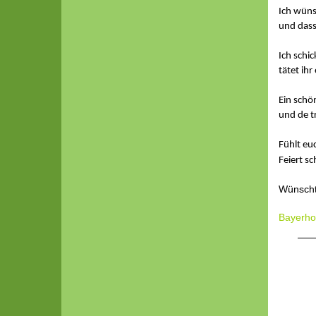
Ich wünsc
und dass
Ich schic
tätet ihr
Ein schö
und de t
Fühlt eu
Feiert s
Wünscht 
Bayerhof