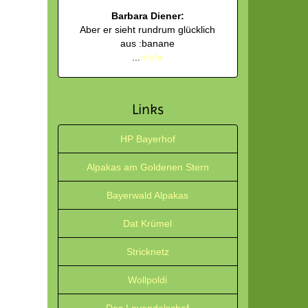
Barbara Diener:
Aber er sieht rundrum glücklich
aus :banane
...
mehr
Links
HP Bayerhof
Alpakas am Goldenen Stern
Bayerwald Alpakas
Dat Krümel
Stricknetz
Wollpoldi