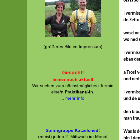
ois is so
I vermis
de Zeitn
wosd ned
wo ned s
(größeres Bild im Impressum)
I vermis
eban der
Gesucht!
a Trost 
Immer noch aktuell
und ned 
Wir suchen zum nächstmöglichen Termin
eine/n
Praktikant/-in
.
I vermi
...
mehr Info!
und de u
den blö
man trau
Spinngruppe Katzelsried:
Was is d
(meist) jeden 2. Mittwoch im Monat
bin i de