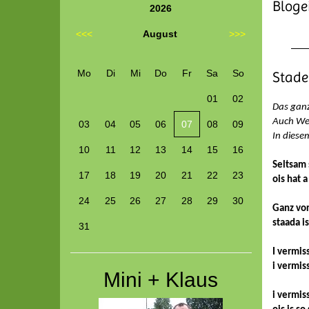
Blogei
2026
<<<
August
>>>
Mo
Di
Mi
Do
Fr
Sa
So
Stade 
01
02
Das ganz
Auch We
03
04
05
06
07
08
09
In diesem
10
11
12
13
14
15
16
Seltsam 
17
18
19
20
21
22
23
ois hat a
24
25
26
27
28
29
30
Ganz vor
staada i
31
I vermis
i vermis
Mini + Klaus
i vermis