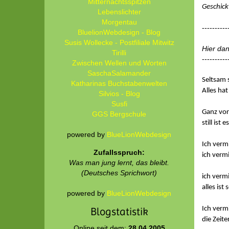
Mitternachtsspitzen
Geschick
Lebenslichter
Morgentau
----------
BluelionWebdesign - Blog
Susis Wollecke - Postfiliale Mitwitz
Hier dan
Tirilli
----------
Zwischen Wellen und Worten
SaschaSalamander
Seltsam 
Katharinas Buchstabenwelten
Alles ha
Silvios - Blog
Susfi
Ganz vor
GGS Bergschule
still is
powered by
BlueLionWebdesign
Ich verm
Zufallsspruch:
ich verm
Was man jung lernt, das bleibt.
(Deutsches Sprichwort)
ich verm
alles ist
powered by
BlueLionWebdesign
Ich verm
Blogstatistik
die Zeit
Online seit dem:
28.04.2005