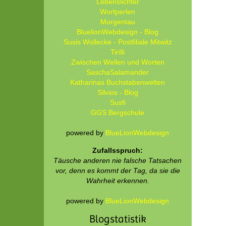
Lebenslichter
Wortperlen
Morgentau
BluelionWebdesign - Blog
Susis Wollecke - Postfiliale Mitwitz
Tirilli
Zwischen Wellen und Worten
SaschaSalamander
Katharinas Buchstabenwelten
Silvios - Blog
Susfi
GGS Bergschule
powered by
BlueLionWebdesign
Zufallsspruch:
Täusche anderen nie falsche Tatsachen
vor, denn es kommt der Tag, da sie die
Wahrheit erkennen.
powered by
BlueLionWebdesign
Blogstatistik