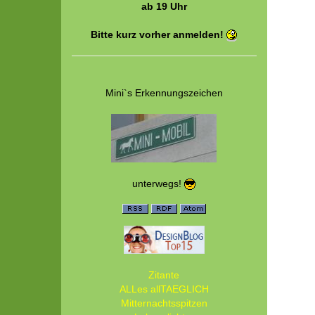
ab 19 Uhr
Bitte kurz vorher anmelden!
Mini`s Erkennungszeichen
unterwegs!
Zitante
ALLes allTAEGLICH
Mitternachtsspitzen