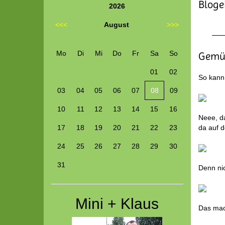
Blogei
2026
<<<
August
>>>
Mo
Di
Mi
Do
Fr
Sa
So
Gemüt
01
02
So kann
03
04
05
06
07
08
09
10
11
12
13
14
15
16
Neee, da
17
18
19
20
21
22
23
da auf d
24
25
26
27
28
29
30
31
Denn nic
Mini + Klaus
Das mac