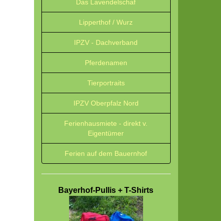
Das Lavendelschaf
Lipperthof / Wurz
IPZV - Dachverband
Pferdenamen
Tierportraits
IPZV Oberpfalz Nord
Ferienhausmiete - direkt v.
Eigentümer
Ferien auf dem Bauernhof
Bayerhof-Pullis + T-Shirts