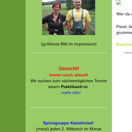
Wer da a
Pssst, l
grummel
(größeres Bild im Impressum)
Bayerhof
Gesucht!
Immer noch aktuell
Wir suchen zum nächstmöglichen Termin
eine/n
Praktikant/-in
.
...
mehr Info!
Spinngruppe Katzelsried:
(meist) jeden 2. Mittwoch im Monat