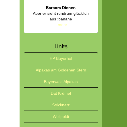
Barbara Diener:
Aber er sieht rundrum glücklich
aus :banane
...
mehr
Links
HP Bayerhof
Alpakas am Goldenen Stern
Bayerwald Alpakas
Dat Krümel
Stricknetz
Wollpoldi