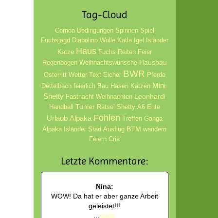
Tag-Cloud
Cornoa Bedingungen
Spinnen
Spiel
Fuchsjagd
Diabolino
Wolle
Katla
Igel
Isländer
Haus
Katze
Fuchs
Reiten
Feier
Hausbau
Regenbogen
Weihnachtswünsche
BWR
Osterritt
Wetter
Text
Eicher
Pferde
Mini-
Dettelbach
feierlich
Bau
Hasen
Katzen
Shetty
Leonhardi
Fastnacht
Weihnachten
Tunier
Handball
Rätsel
Shetty
A6
Ente
Fohlen
Urlaub
Alpaka
Treffen
Ganga
BTM
Alpaka Isländer
Stad
Ausflug
wandern
Feiern
Cria
Letzte Kommentare:
Nina:
WOW! Da hat er aber ganze Arbeit
geleistet!!!
...
mehr