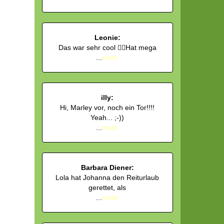
Leonie:
Das war sehr cool 👍🏻Hat mega
...
mehr
illy:
Hi, Marley vor, noch ein Tor!!!!
Yeah... ;-))
...
mehr
Barbara Diener:
Lola hat Johanna den Reiturlaub
gerettet, als
...
mehr