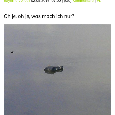
Bayerhof Aktuell
02.09.2016, 07.00
|
(0/0)
Kommentare
|
PL
Oh je, oh je, was mach ich nur?