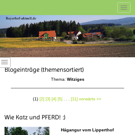
Toggl
navig
Blogeinträge (themensortiert)
Thema:
Witziges
(1)
[2]
[3]
[4]
[5]
. . .
[11]
vorwärts >>
Wie Katz und PFERD! :)
Hágangur vom Lipperthof