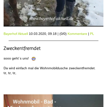
Bayerhof Aktuell
10.03.2020, 09.18
|
(0/0)
Kommentare
|
PL
Zweckentfremdet
sooo geht´s uns!
Da wird einfach mal die Wohnmobildusche zweckentfremdet.
tz, tz, tz,