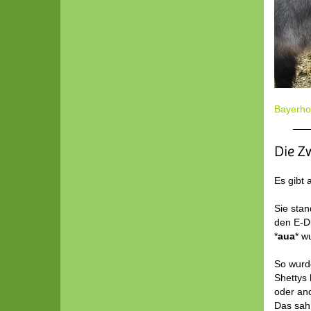
Bayerhof
Die Z
Es gibt
Sie stan
den E-Dr
*
aua
* w
So wurd
Shettys
oder and
Das sah