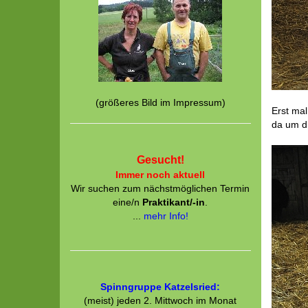
(größeres Bild im Impressum)
Erst mal
da um di
Gesucht!
Immer noch aktuell
Wir suchen zum nächstmöglichen Termin
eine/n
Praktikant/-in
.
...
mehr Info!
Spinngruppe Katzelsried:
(meist) jeden 2. Mittwoch im Monat