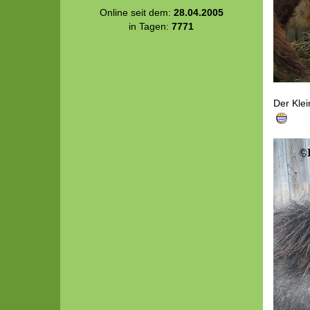
Online seit dem:
28.04.2005
in Tagen:
7771
Der Klei