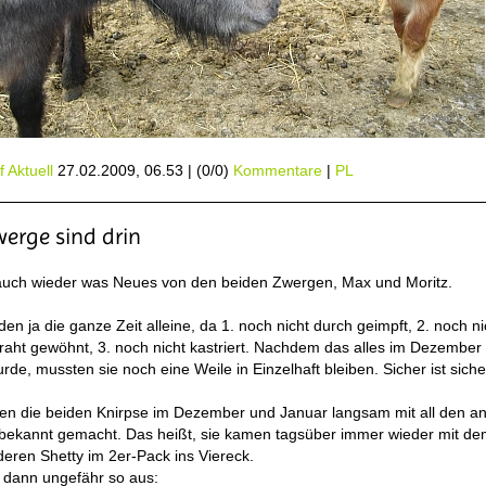
 Aktuell
27.02.2009, 06.53
|
(0/0)
Kommentare
|
PL
werge sind drin
 auch wieder was Neues von den beiden Zwergen, Max und Moritz.
den ja die ganze Zeit alleine, da 1. noch nicht durch geimpft, 2. noch ni
aht gewöhnt, 3. noch nicht kastriert. Nachdem das alles im Dezember 
urde, mussten sie noch eine Weile in Einzelhaft bleiben. Sicher ist sich
en die beiden Knirpse im Dezember und Januar langsam mit all den a
 bekannt gemacht. Das heißt, sie kamen tagsüber immer wieder mit de
eren Shetty im 2er-Pack ins Viereck.
 dann ungefähr so aus: