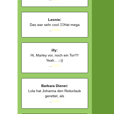
Leonie:
Das war sehr cool 👍🏻Hat mega
...
mehr
illy:
Hi, Marley vor, noch ein Tor!!!!
Yeah... ;-))
...
mehr
Barbara Diener:
Lola hat Johanna den Reiturlaub
gerettet, als
...
mehr