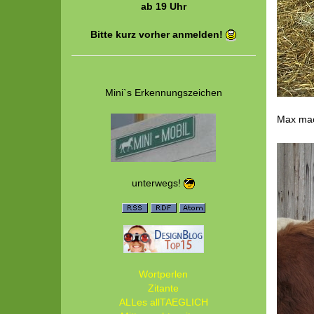
ab 19 Uhr
Bitte kurz vorher anmelden!
Mini`s Erkennungszeichen
Max mac
unterwegs!
Wortperlen
Zitante
ALLes allTAEGLICH