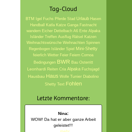
Tag-Cloud
Urlaub
BTM
Igel
Fuchs
Pferde
Stad
Hasen
Handball
Katla
Katze
Ganga
Fastnacht
wandern
Eicher
Dettelbach
A6
Ente
Alpaka
Isländer
Treffen
Ausflug
Rätsel
Katzen
Weihnachtswünsche
Weihnachten
Spinnen
Mini-Shetty
Regenbogen
Isländer
Spiel
feierlich
Wetter
Feier
Feiern
Cornoa
BWR
Bedingungen
Bau
Osterritt
Alpaka
Leonhardi
Reiten
Cria
Fuchsjagd
Haus
Hausbau
Tunier
Wolle
Diabolino
Fohlen
Shetty
Text
Letzte Kommentare:
Nina:
WOW! Da hat er aber ganze Arbeit
geleistet!!!
...
mehr