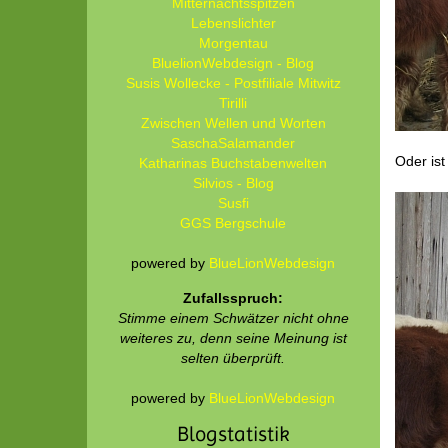
Mitternachtsspitzen
Lebenslichter
Morgentau
BluelionWebdesign - Blog
Susis Wollecke - Postfiliale Mitwitz
Tirilli
Zwischen Wellen und Worten
SaschaSalamander
Oder is
Katharinas Buchstabenwelten
Silvios - Blog
Susfi
GGS Bergschule
powered by
BlueLionWebdesign
Zufallsspruch:
Stimme einem Schwätzer nicht ohne
weiteres zu, denn seine Meinung ist
selten überprüft.
powered by
BlueLionWebdesign
Blogstatistik