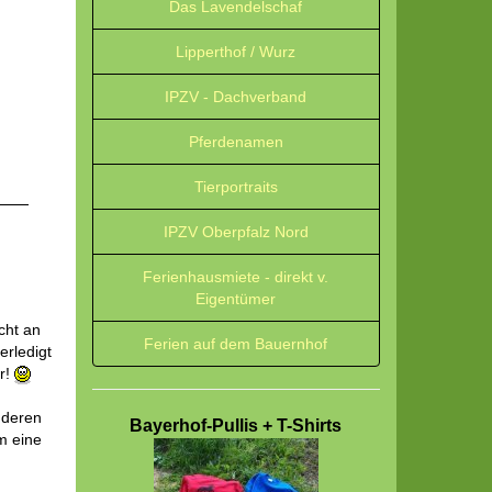
Das Lavendelschaf
Lipperthof / Wurz
IPZV - Dachverband
Pferdenamen
Tierportraits
IPZV Oberpfalz Nord
Ferienhausmiete - direkt v.
Eigentümer
cht an
Ferien auf dem Bauernhof
erledigt
er!
nderen
Bayerhof-Pullis + T-Shirts
m eine