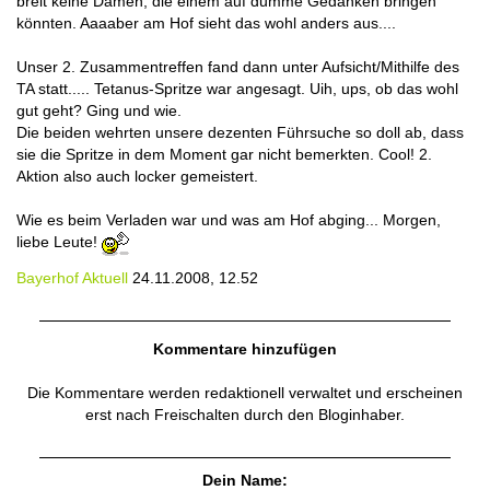
breit keine Damen, die einem auf dumme Gedanken bringen
könnten. Aaaaber am Hof sieht das wohl anders aus....
Unser 2. Zusammentreffen fand dann unter Aufsicht/Mithilfe des
TA statt..... Tetanus-Spritze war angesagt. Uih, ups, ob das wohl
gut geht? Ging und wie.
Die beiden wehrten unsere dezenten Führsuche so doll ab, dass
sie die Spritze in dem Moment gar nicht bemerkten. Cool! 2.
Aktion also auch locker gemeistert.
Wie es beim Verladen war und was am Hof abging... Morgen,
liebe Leute!
Bayerhof Aktuell
24.11.2008, 12.52
Kommentare hinzufügen
Die Kommentare werden redaktionell verwaltet und erscheinen
erst nach Freischalten durch den Bloginhaber.
Dein Name: