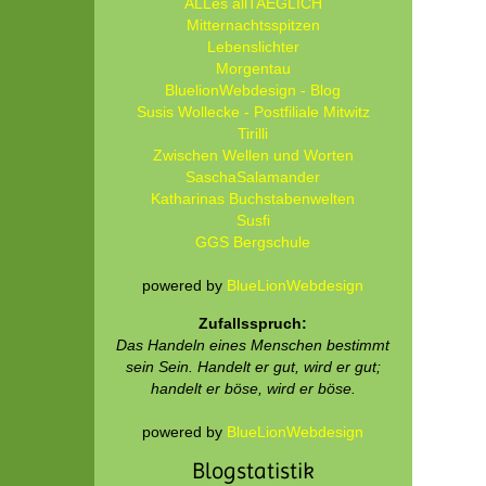
ALLes allTAEGLICH
Mitternachtsspitzen
Lebenslichter
Morgentau
BluelionWebdesign - Blog
Susis Wollecke - Postfiliale Mitwitz
Tirilli
Zwischen Wellen und Worten
SaschaSalamander
Katharinas Buchstabenwelten
Susfi
GGS Bergschule
powered by
BlueLionWebdesign
Zufallsspruch:
Das Handeln eines Menschen bestimmt
sein Sein. Handelt er gut, wird er gut;
handelt er böse, wird er böse.
powered by
BlueLionWebdesign
Blogstatistik