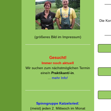
Die Kom
(größeres Bild im Impressum)
Gesucht!
Immer noch aktuell
Wir suchen zum nächstmöglichen Termin
eine/n
Praktikant/-in
.
...
mehr Info!
Spinngruppe Katzelsried:
(meist) jeden 2. Mittwoch im Monat