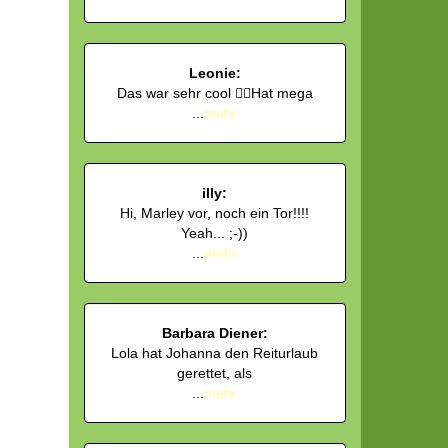
Leonie:
Das war sehr cool 👍🏻Hat mega
...
mehr
illy:
Hi, Marley vor, noch ein Tor!!!!
Yeah... ;-))
...
mehr
Barbara Diener:
Lola hat Johanna den Reiturlaub
gerettet, als
...
mehr