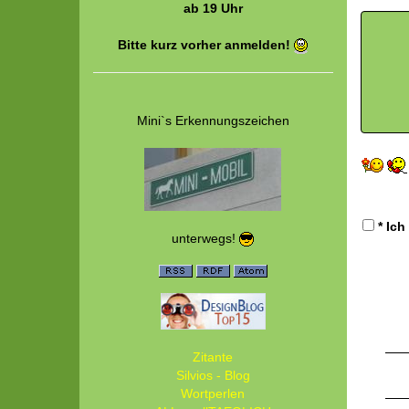
ab 19 Uhr
Bitte kurz vorher anmelden!
Mini`s Erkennungszeichen
* Ich
unterwegs!
Zitante
Silvios - Blog
Wortperlen