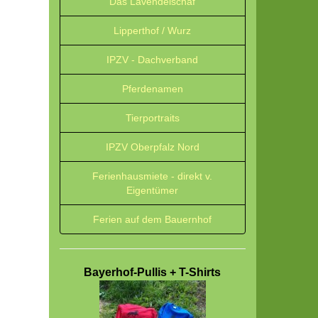
Das Lavendelschaf
Lipperthof / Wurz
IPZV - Dachverband
Pferdenamen
Tierportraits
IPZV Oberpfalz Nord
Ferienhausmiete - direkt v.
Eigentümer
Ferien auf dem Bauernhof
Bayerhof-Pullis + T-Shirts