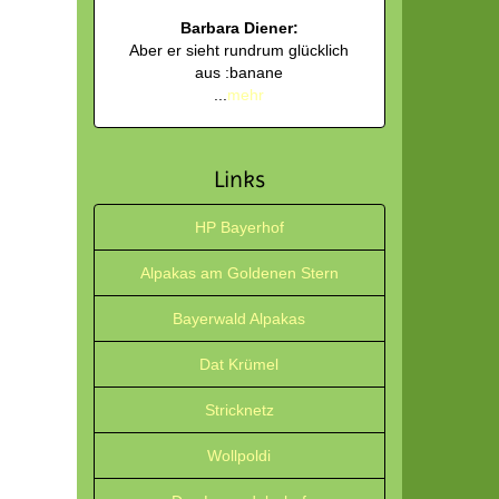
Barbara Diener:
Aber er sieht rundrum glücklich
aus :banane
...
mehr
Links
HP Bayerhof
Alpakas am Goldenen Stern
Bayerwald Alpakas
Dat Krümel
Stricknetz
Wollpoldi