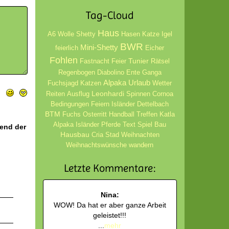
Tag-Cloud
Haus
A6
Wolle
Shetty
Hasen
Katze
Igel
BWR
Mini-Shetty
feierlich
Eicher
Fohlen
Tunier
Fastnacht
Feier
Rätsel
Regenbogen
Diabolino
Ente
Ganga
Alpaka
Urlaub
Fuchsjagd
Katzen
Wetter
Leonhardi
Reiten
Ausflug
Spinnen
Cornoa
Bedingungen
Feiern
Isländer
Dettelbach
BTM
Fuchs
Osterritt
Handball
Treffen
Katla
Alpaka Isländer
Pferde
Text
Spiel
Bau
hend der
Hausbau
Cria
Stad
Weihnachten
Weihnachtswünsche
wandern
Letzte Kommentare:
Nina:
WOW! Da hat er aber ganze Arbeit
geleistet!!!
...
mehr