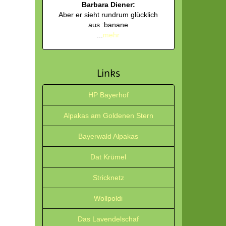
Barbara Diener:
Aber er sieht rundrum glücklich
aus :banane
...
mehr
Links
HP Bayerhof
Alpakas am Goldenen Stern
Bayerwald Alpakas
Dat Krümel
Stricknetz
Wollpoldi
Das Lavendelschaf