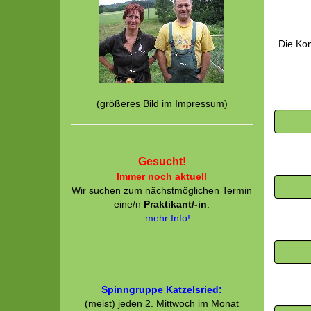
Die Kom
(größeres Bild im Impressum)
Gesucht!
Immer noch aktuell
Wir suchen zum nächstmöglichen Termin
eine/n
Praktikant/-in
.
...
mehr Info!
Spinngruppe Katzelsried:
(meist) jeden 2. Mittwoch im Monat