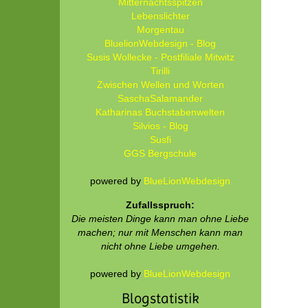
Mitternachtsspitzen
Lebenslichter
Morgentau
BluelionWebdesign - Blog
Susis Wollecke - Postfiliale Mitwitz
Tirilli
Zwischen Wellen und Worten
SaschaSalamander
Katharinas Buchstabenwelten
Silvios - Blog
Susfi
GGS Bergschule
powered by
BlueLionWebdesign
Zufallsspruch:
Die meisten Dinge kann man ohne Liebe
machen; nur mit Menschen kann man
nicht ohne Liebe umgehen.
powered by
BlueLionWebdesign
Blogstatistik