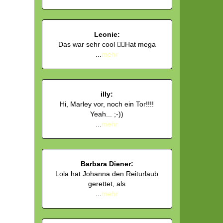
Leonie:
Das war sehr cool 👍🏻Hat mega
...
mehr
illy:
Hi, Marley vor, noch ein Tor!!!!
Yeah... ;-))
...
mehr
Barbara Diener:
Lola hat Johanna den Reiturlaub
gerettet, als
...
mehr