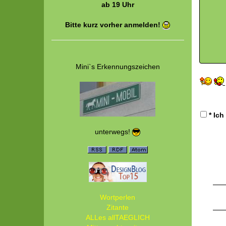
ab 19 Uhr
Bitte kurz vorher anmelden!
Mini`s Erkennungszeichen
* Ich
unterwegs!
Wortperlen
Zitante
ALLes allTAEGLICH