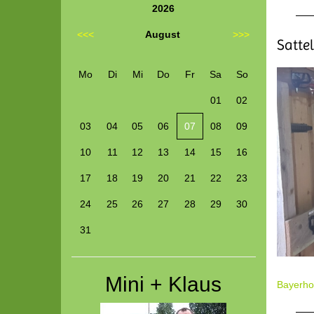
2026
<<<
August
>>>
Satte
Mo
Di
Mi
Do
Fr
Sa
So
01
02
03
04
05
06
07
08
09
10
11
12
13
14
15
16
17
18
19
20
21
22
23
24
25
26
27
28
29
30
31
Mini + Klaus
Bayerhof