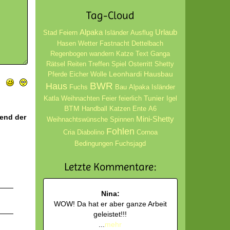
Tag-Cloud
Alpaka
Urlaub
Stad
Feiern
Isländer
Ausflug
Hasen
Wetter
Fastnacht
Dettelbach
Regenbogen
wandern
Katze
Text
Ganga
Rätsel
Reiten
Treffen
Spiel
Osterritt
Shetty
Leonhardi
Hausbau
Pferde
Eicher
Wolle
BWR
Haus
Fuchs
Bau
Alpaka Isländer
Tunier
Katla
Weihnachten
Feier
feierlich
Igel
BTM
Handball
Katzen
Ente
A6
hend der
Mini-Shetty
Weihnachtswünsche
Spinnen
Fohlen
Cria
Diabolino
Cornoa
Bedingungen
Fuchsjagd
Letzte Kommentare:
Nina:
WOW! Da hat er aber ganze Arbeit
geleistet!!!
...
mehr