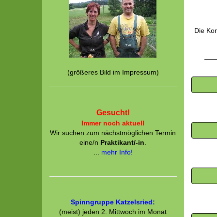
Die Kom
(größeres Bild im Impressum)
Gesucht!
Immer noch aktuell
Wir suchen zum nächstmöglichen Termin
eine/n
Praktikant/-in
.
...
mehr Info!
Spinngruppe Katzelsried:
(meist) jeden 2. Mittwoch im Monat