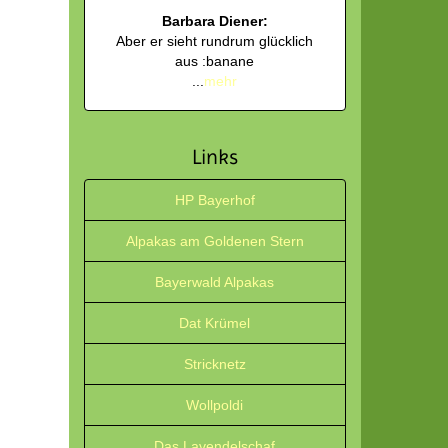
Barbara Diener:
Aber er sieht rundrum glücklich
aus :banane
...
mehr
Links
HP Bayerhof
Alpakas am Goldenen Stern
Bayerwald Alpakas
Dat Krümel
Stricknetz
Wollpoldi
Das Lavendelschaf