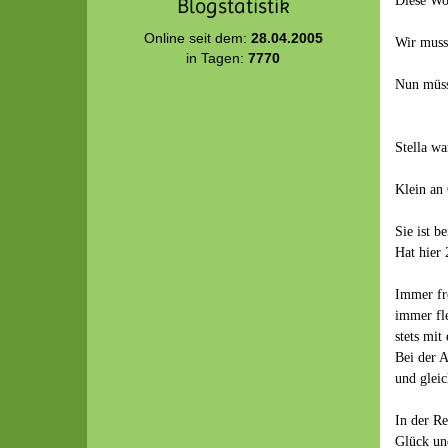
Diese Woc
Blogstatistik
Online seit dem:
28.04.2005
Wir musst
in Tagen:
7770
Nun müss
Stella wa
Klein an 
Sie ist b
Hat hier 
Immer fr
immer fl
stets mit
Bei der A
und gleic
In der Re
Glück un