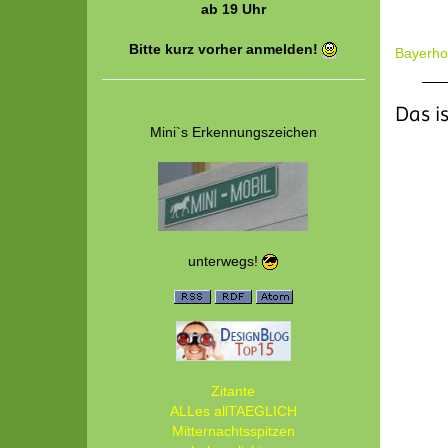
ab 19 Uhr
Bitte kurz vorher anmelden!
Bayerhof
Das i
Mini`s Erkennungszeichen
unterwegs!
Zitante
ALLes allTAEGLICH
Mitternachtsspitzen