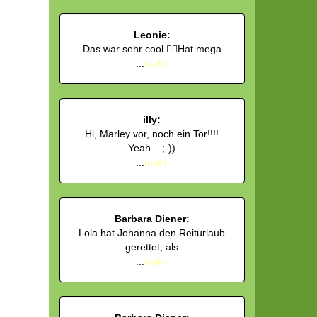
Leonie:
Das war sehr cool 👍🏻Hat mega
...
mehr
illy:
Hi, Marley vor, noch ein Tor!!!!
Yeah... ;-))
...
mehr
Barbara Diener:
Lola hat Johanna den Reiturlaub
gerettet, als
...
mehr