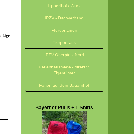
Lipperthof / Wurz
IPZV - Dachverband
Pferdenamen
eißige
Tierportraits
IPZV Oberpfalz Nord
Ferienhausmiete - direkt v.
Eigentümer
Ferien auf dem Bauernhof
Bayerhof-Pullis + T-Shirts