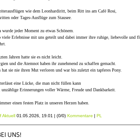
iterausflügen wie dem Leonhardiritt, beim Ritt ins am Café Rosi,
ritten oder Tages-Ausflüge zum Stausee.
la wurde jeder Moment zu etwas Schönem.
o viele Erlebnisse mit uns geteilt und dabei immer ihre ruhige, liebevolle und fl
hrt.
tzten Jahren hatte sie es nicht leicht.
ergien und die Atemnot haben ihr zunehmend zu schaffen gemacht.
hat sie nie ihren Mut verloren und war bis zuletzt ein tapferes Pony.
nterlässt eine Lücke, die man nicht füllen kann
h unzählige Erinnerungen voller Wärme, Freude und Dankbarkeit.
immer einen festen Platz in unseren Herzen haben.
 Aktuell
01.05.2026, 19.01
|
(0/0)
Kommentare
|
PL
EI UNS!