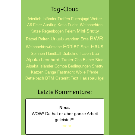
Tag-Cloud
feierlich
Isländer
Treffen
Fuchsjagd
Wetter
A6
Feier
Ausflug
Katla
Fuchs
Weihnachten
Mini-Shetty
Katze
Regenbogen
Feiern
BWR
Urlaub
Rätsel
Reiten
wandern
Ente
Fohlen
Haus
Weihnachtswünsche
Spiel
Spinnen
Handball
Diabolino
Hasen
Bau
Alpaka
Leonhardi
Tunier
Cria
Eicher
Stad
Alpaka Isländer
Cornoa Bedingungen
Shetty
Katzen
Ganga
Fastnacht
Wolle
Pferde
BTM
Hausbau
Dettelbach
Osterritt
Text
Igel
Letzte Kommentare:
Nina:
WOW! Da hat er aber ganze Arbeit
geleistet!!!
...
mehr