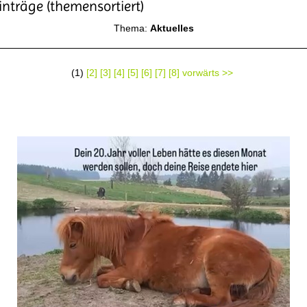
inträge (themensortiert)
Thema:
Aktuelles
(1)
[2]
[3]
[4]
[5]
[6]
[7]
[8]
vorwärts >>