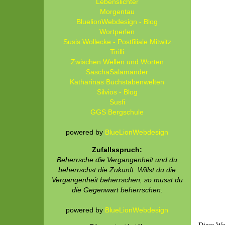
Lebenslichter
Morgentau
BluelionWebdesign - Blog
Wortperlen
Susis Wollecke - Postfiliale Mitwitz
Tirilli
Zwischen Wellen und Worten
SaschaSalamander
Katharinas Buchstabenwelten
Silvios - Blog
Susfi
GGS Bergschule
powered by
BlueLionWebdesign
Zufallsspruch:
Beherrsche die Vergangenheit und du
beherrschst die Zukunft. Willst du die
Vergangenheit beherrschen, so musst du
die Gegenwart beherrschen.
powered by
BlueLionWebdesign