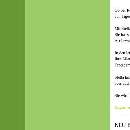
Ob bei Re
auf Tages
Mit Stel
Sie hat s
Art bewa
In den le
Ihre All
Trotzdem 
Stella hi
aber auc
Sie wird 
Bayerhof
NEU B