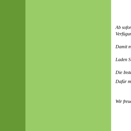
Ab sofor
Verfügu
Damit m
Laden Si
Die Inst
Dafür m
Wir freu