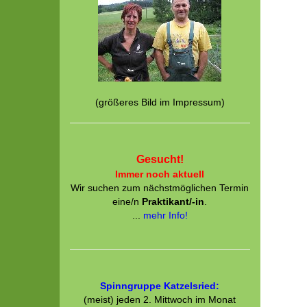
(größeres Bild im Impressum)
Gesucht!
Immer noch aktuell
Wir suchen zum nächstmöglichen Termin
eine/n
Praktikant/-in
.
...
mehr Info!
Spinngruppe Katzelsried:
(meist) jeden 2. Mittwoch im Monat