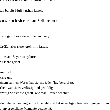
he ist für uns kaum in Worte zu fassen.
en bereits Fluffy gehen lassen.
en wir auch Abschied von Stella nehmen.
r ein ganz besonderes Shetlandpony!
Größe, aber riesengroß im Herzen.
ei uns am Bayerhof geboren.
20 Jahre gelebt …..
eundlich,
eißig und
 einem sanften Wesen hat sie uns jeden Tag bereichert.
rbeit war sie zuverlässig und geduldig,
hzeitig wusste sie genau, wie man Freude schenkt.
itschule war sie unglaublich beliebt und hat unzähligen Reitbeteiligungen Freu
d unvergessliche Momente geschenkt.