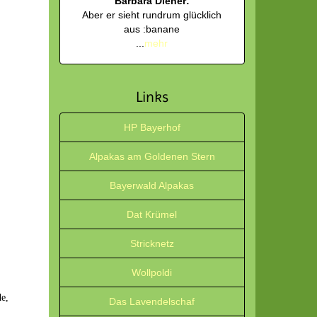
Barbara Diener:
Aber er sieht rundrum glücklich
aus :banane
...
mehr
Links
HP Bayerhof
Alpakas am Goldenen Stern
Bayerwald Alpakas
Dat Krümel
Stricknetz
Wollpoldi
de,
Das Lavendelschaf